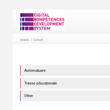
Salt la conţinutul principal
Acasă
Cursuri
Autoevaluare
Trasee educaționale
Other