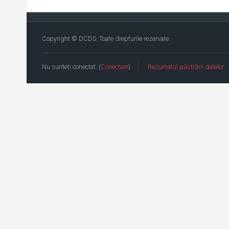
Copyright © DCDS. Toate drepturile rezervate.
Nu sunteți conectat. (
Conectare
)
Rezumatul păstrării datelor