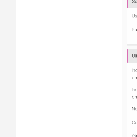
Sc
Us
Pa
Ul
In
em
In
em
N
C
Ci