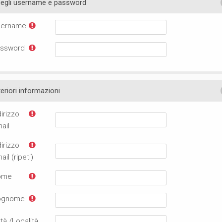
egli username e password
ername
ssword
teriori informazioni
dirizzo
ail
dirizzo
ail (ripeti)
ome
ognome
ttà /Località